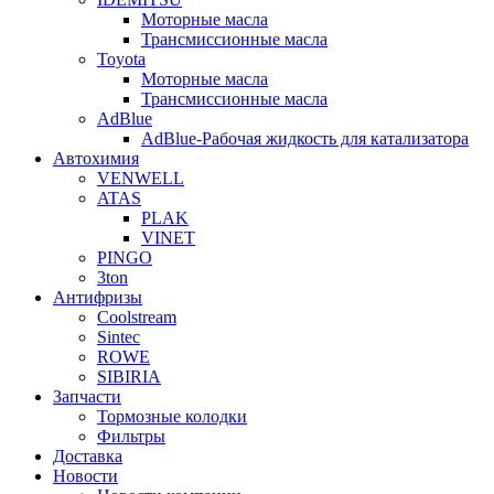
Моторные масла
Трансмиссионные масла
Toyota
Моторные масла
Трансмиссионные масла
AdBlue
AdBlue-Рабочая жидкость для катализатора
Автохимия
VENWELL
ATAS
PLAK
VINET
PINGO
3ton
Антифризы
Coolstream
Sintec
ROWE
SIBIRIA
Запчасти
Тормозные колодки
Фильтры
Доставка
Новости