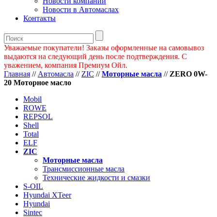
Новости компании
Новости в Автомаслах
Контакты
Уважаемые покупатели! Заказы оформленные на самовывоз
выдаются на следующий день после подтверждения. С
уважением, компания Премиум Ойл.
Главная
//
Автомасла
//
ZIC
//
Моторные масла
//
ZERO 0W-
20 Моторное масло
Mobil
ROWE
REPSOL
Shell
Total
ELF
ZIC
Моторные масла
Трансмиссионные масла
Технические жидкости и смазки
S-OIL
Hyundai XTeer
Hyundai
Sintec