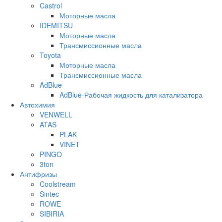
Castrol
Моторные масла
IDEMITSU
Моторные масла
Трансмиссионные масла
Toyota
Моторные масла
Трансмиссионные масла
AdBlue
AdBlue-Рабочая жидкость для катализатора
Автохимия
VENWELL
ATAS
PLAK
VINET
PINGO
3ton
Антифризы
Coolstream
Sintec
ROWE
SIBIRIA