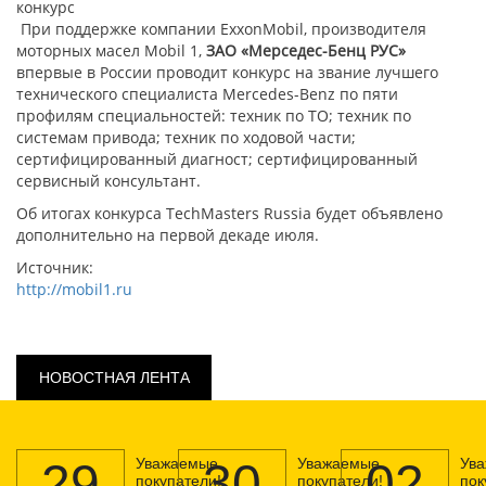
конкурс
При поддержке компании ExxonMobil, производителя
моторных масел Mobil 1,
ЗАО «Мерседес-Бенц РУС»
впервые в России проводит конкурс на звание лучшего
технического специалиста Mercedes-Benz по пяти
профилям специальностей: техник по ТО; техник по
системам привода; техник по ходовой части;
сертифицированный диагност; сертифицированный
сервисный консультант.
Об итогах конкурса TechMasters Russia будет объявлено
дополнительно на первой декаде июля.
Источник:
http://mobil1.ru
НОВОСТНАЯ ЛЕНТА
29
Уважаемые
30
Уважаемые
02
Ув
покупатели!
покупатели!
пок