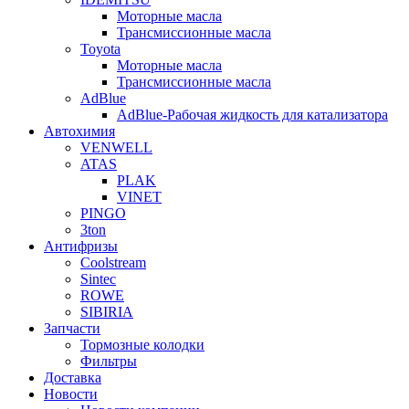
Моторные масла
Трансмиссионные масла
Toyota
Моторные масла
Трансмиссионные масла
AdBlue
AdBlue-Рабочая жидкость для катализатора
Автохимия
VENWELL
ATAS
PLAK
VINET
PINGO
3ton
Антифризы
Coolstream
Sintec
ROWE
SIBIRIA
Запчасти
Тормозные колодки
Фильтры
Доставка
Новости