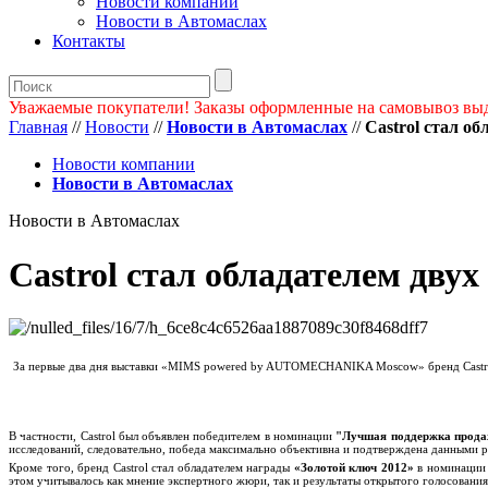
Новости компании
Новости в Автомаслах
Контакты
Уважаемые покупатели! Заказы оформленные на самовывоз вы
Главная
//
Новости
//
Новости в Автомаслах
//
Castrol стал о
Новости компании
Новости в Автомаслах
Новости в Автомаслах
Castrol стал обладателем дву
За первые два дня выставки «MIMS powered by AUTOMECHANIKA Moscow» бренд Castro
В частности, Castrol был объявлен победителем в номинации
"Лучшая поддержка прод
исследований, следовательно, победа максимально объективна и подтверждена данными 
Кроме того, бренд Castrol стал обладателем награды
«Золотой ключ 2012»
в номинаци
этом учитывалось как мнение экспертного жюри, так и результаты открытого голосования