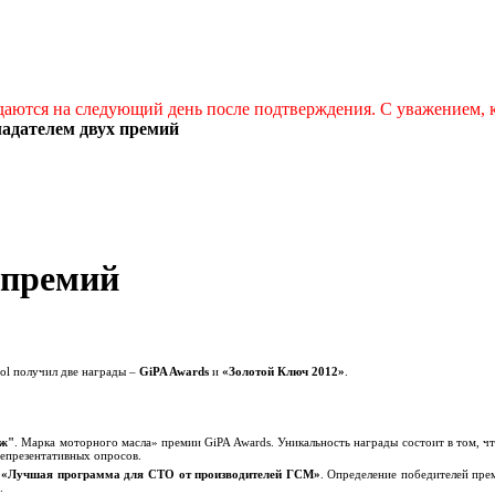
даются на следующий день после подтверждения. С уважением,
бладателем двух премий
х премий
l получил две награды –
GiPA Awards
и
«Золотой Ключ 2012»
.
аж"
. Марка моторного масла» премии GiPA Awards. Уникальность награды состоит в том, ч
репрезентативных опросов.
и
«Лучшая программа для СТО от производителей ГСМ»
. Определение победителей пре
.