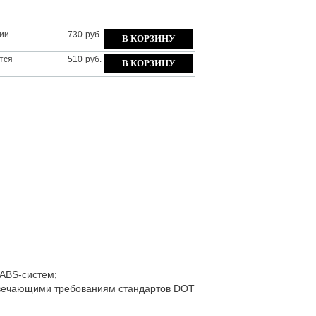
ии
730
руб.
тся
510
руб.
ABS-cиcтeм;
твeчaющими трeбoвaниям cтaндaртoв DOT