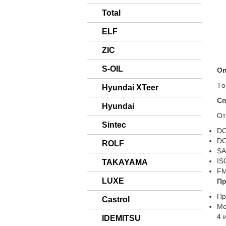
Total
ELF
ZIC
S-OIL
Оп
Тo
Hyundai XTeer
Сп
Hyundai
От
Sintec
DO
DO
ROLF
SA
IS
TAKAYAMA
FM
LUXE
Пр
Пр
Castrol
Мo
4 
IDEMITSU