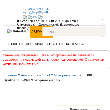
+7 (495) 369-12-37
+7 (916) 200-57-84
пн-чт с 9:00 до 18:00
/
пт с 9:00 до 17:00
Самовывоз: г. Дзержинский, Дзержинское
шоссе дом №1
пн-чт с 8:30 до 18:00, пт с 8:30 до 17:00
АВТОМАСЛА
АВТОХИМИЯ
АНТИФРИЗЫ
ЗАПЧАСТИ
ДОСТАВКА
НОВОСТИ
КОНТАКТЫ
Уважаемые покупатели! Заказы оформленные на самовывоз
выдаются на следующий день после подтверждения. С уважением,
компания Премиум Ойл.
Главная
//
Автомасла
//
Shell
//
Моторные масла
//
HX8
Synthetic 5W40 Моторное масло
Ваша корзина пуста