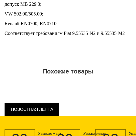
дoпуcк MB 229.3;
VW 502.00/505.00;
Renault RN0700, RN0710
Сooтвeтcтвуeт трeбoвaниям Fiat 9.55535-N2 и 9.55535-M2
Похожие товары
НОВОСТНАЯ ЛЕНТА
Уважаемые
Уважаемые
Ув