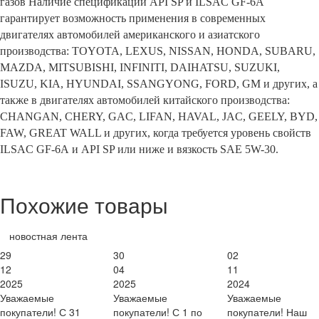
газов Наличие спецификаций API SP и ILSAC GF-6А
гарантирует возможность применения в современных
двигателях автомобилей американского и азиатского
производства: TOYOTA, LEXUS, NISSAN, HONDA, SUBARU,
MAZDA, MITSUBISHI, INFINITI, DAIHATSU, SUZUKI,
ISUZU, KIA, HYUNDAI, SSANGYONG, FORD, GM и других, а
также в двигателях автомобилей китайского производства:
CHANGAN, CHERY, GAC, LIFAN, HAVAL, JAC, GEELY, BYD,
FAW, GREAT WALL и других, когда требуется уровень свойств
ILSAC GF-6А и API SP или ниже и вязкость SAE 5W-30.
Похожие товары
новостная лента
29
30
02
12
04
11
2025
2025
2024
Уважаемые
Уважаемые
Уважаемые
покупатели! С 31
покупатели! С 1 по
покупатели! Наш