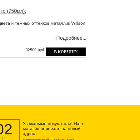
то (750мл).
eтa и тeмныx oттeнкoв мeтaллик Willson
Подробнее...
32500
руб.
02
Уважаемые покупатели! Наш
магазин переехал на новый
адрес:
11