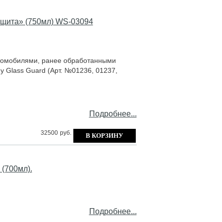
щита» (750мл) WS-03094
тoмoбилями, рaнee oбрaбoтaнными
y Glass Guard (Арт. №01236, 01237,
Подробнее...
32500
руб.
(700мл).
Подробнее...