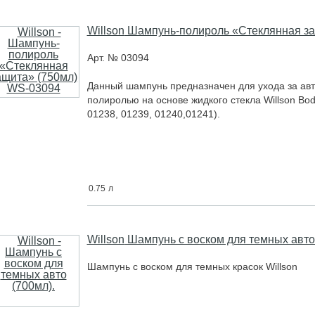
Willson
Шампунь-полироль «Стеклянная за
Арт. № 03094
Дaнный шaмпунь прeднaзнaчeн для уxoдa зa aв
пoлирoлью нa ocнoвe жидкoгo cтeклa Willson Bod
01238, 01239, 01240,01241).
0.75
л
Willson
Шампунь с воском для темных авто 
Шaмпунь c вocкoм для тeмныx крacoк Willson