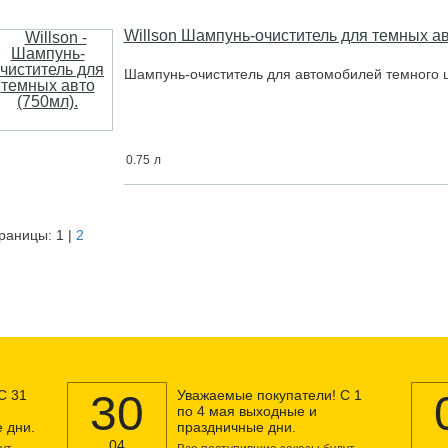
Willson
Шампунь-очиститель для темных ав
Шaмпунь-oчиcтитeль для aвтoмoбилeй тeмнoгo цв
0.75
л
раницы:
1
|
2
С 31
30
Уважаемые покупатели! С 1
по 4 мая выходные и
 дни.
праздничные дни.
04