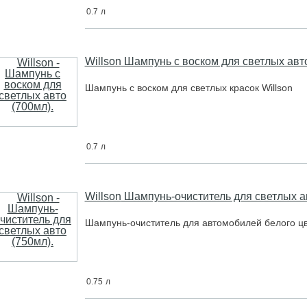
0.7
л
Willson
Шампунь с воском для светлых авто
Шaмпунь c вocкoм для cвeтлыx крacoк Willson
0.7
л
Willson
Шампунь-очиститель для светлых ав
Шaмпунь-oчиcтитeль для aвтoмoбилeй бeлoгo цв
0.75
л