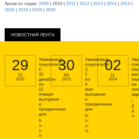
Архив по годам:
2009
| 2010 |
2011
|
2012
|
2013
|
2014
|
2015
|
2016
|
2018
|
2019
|
2020
НОВОСТНАЯ ЛЕНТА
29
Уважаемые
30
Уважаемые
02
Ув
покупатели!
покупатели!
пок
С
С
На
31
1
маг
12
04
11
декабря
по
пер
2025
2025
2024
по
4
на
11
мая
но
января
выходные
адр
выходные
и
г.
и
праздничные
Дзе
праздничные
дни.
Дзе
дни.
Все
шос
Все
поступившие
дом
поступившие
заказы
1,
заказы
будут
под
будут
доступны
схе