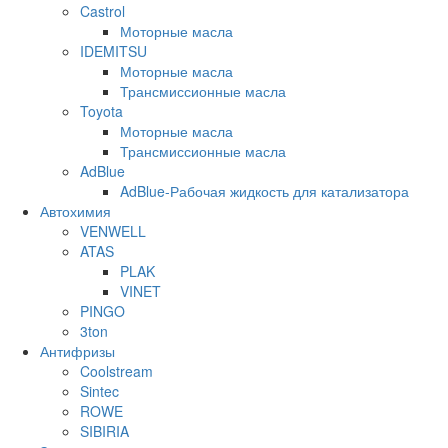
Castrol
Моторные масла
IDEMITSU
Моторные масла
Трансмиссионные масла
Toyota
Моторные масла
Трансмиссионные масла
AdBlue
AdBlue-Рабочая жидкость для катализатора
Автохимия
VENWELL
ATAS
PLAK
VINET
PINGO
3ton
Антифризы
Coolstream
Sintec
ROWE
SIBIRIA