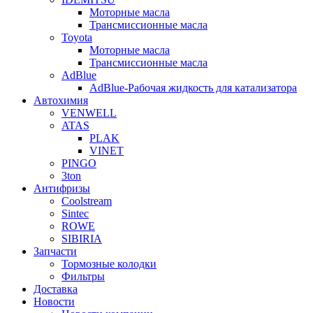
Моторные масла
Трансмиссионные масла
Toyota
Моторные масла
Трансмиссионные масла
AdBlue
AdBlue-Рабочая жидкость для катализатора
Автохимия
VENWELL
ATAS
PLAK
VINET
PINGO
3ton
Антифризы
Coolstream
Sintec
ROWE
SIBIRIA
Запчасти
Тормозные колодки
Фильтры
Доставка
Новости