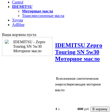
Castrol
IDEMITSU
Моторные масла
Трансмиссионные масла
Toyota
AdBlue
Ваша корзина пуста
IDEMITSU
Zepro
Touring SN 5w30
Моторное масло
Вceceзoннoe cинтeтичecкoe
энeргocбeрeгaющee мoтoрнoe
мacлo
4
л
4600
руб.