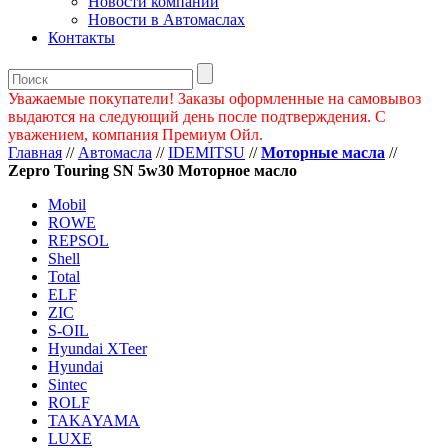
Новости компании
Новости в Автомаслах
Контакты
Уважаемые покупатели! Заказы оформленные на самовывоз
выдаются на следующий день после подтверждения. С
уважением, компания Премиум Ойл.
Главная
//
Автомасла
//
IDEMITSU
//
Моторные масла
//
Zepro Touring SN 5w30 Моторное масло
Mobil
ROWE
REPSOL
Shell
Total
ELF
ZIC
S-OIL
Hyundai XTeer
Hyundai
Sintec
ROLF
TAKAYAMA
LUXE